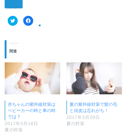
共有:
ク
F
リ
a
ッ
c
ク
e
し
b
て
o
T
o
関連
w
k
i
で
t
共
t
有
e
す
r
る
で
に
共
は
有
ク
(
リ
新
ッ
し
ク
い
し
赤ちゃんの紫外線対策は
夏の紫外線対策で髪の毛
ウ
て
ィ
く
ベビーカーの時と車の時
と頭皮は忘れがち！
ン
だ
では？
2017年3月20日
ド
さ
ウ
い
2017年3月18日
夏の対策
で
(
夏の対策
開
新
き
し
ま
い