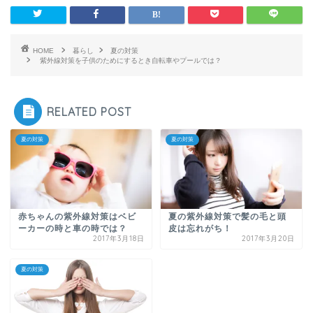
HOME
暮らし
夏の対策
紫外線対策を子供のためにするとき自転車やプールでは？
RELATED POST
夏の対策
夏の対策
赤ちゃんの紫外線対策はベビ
夏の紫外線対策で髪の毛と頭
ーカーの時と車の時では？
皮は忘れがち！
2017年3月18日
2017年3月20日
夏の対策