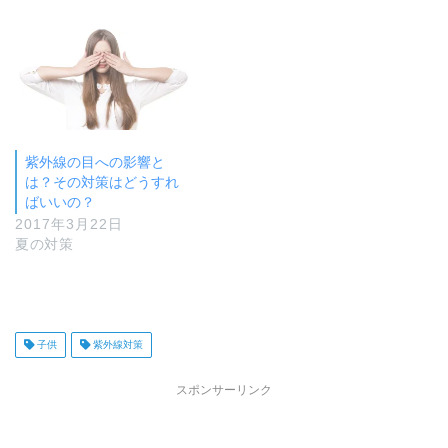
す
ウ
)
ィ
ン
ド
ウ
で
開
き
ま
す
)
紫外線の目への影響と
は？その対策はどうすれ
ばいいの？
2017年3月22日
夏の対策
子供
紫外線対策
スポンサーリンク