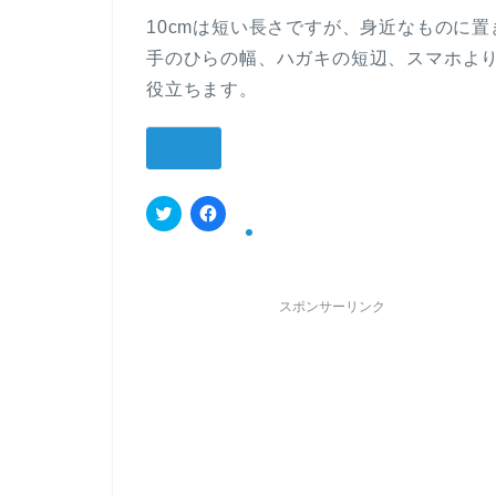
10cmは短い長さですが、身近なものに
手のひらの幅、ハガキの短辺、スマホよ
役立ちます。
共有:
ク
F
リ
a
ッ
c
ク
e
し
b
て
o
スポンサーリンク
T
o
w
k
i
で
t
共
t
有
e
す
r
る
で
に
共
は
有
ク
(
リ
新
ッ
し
ク