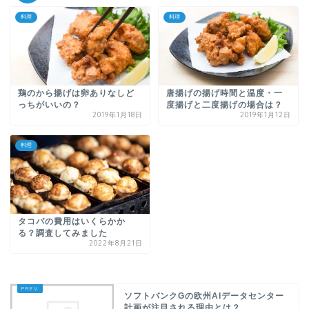
料理
料理
鶏のから揚げは卵ありなしど
唐揚げの揚げ時間と温度・一
っちがいいの？
度揚げと二度揚げの場合は？
2019年1月18日
2019年1月12日
料理
タコパの費用はいくらかか
る？調査してみました
2022年8月21日
ソフトバンクGの欧州AIデータセンター
計画が注目される理由とは？