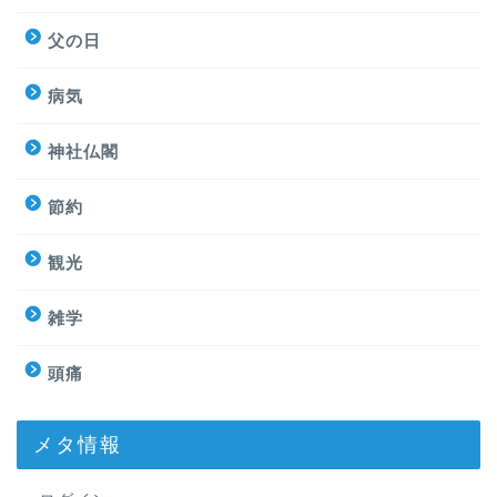
父の日
病気
神社仏閣
節約
観光
雑学
頭痛
メタ情報