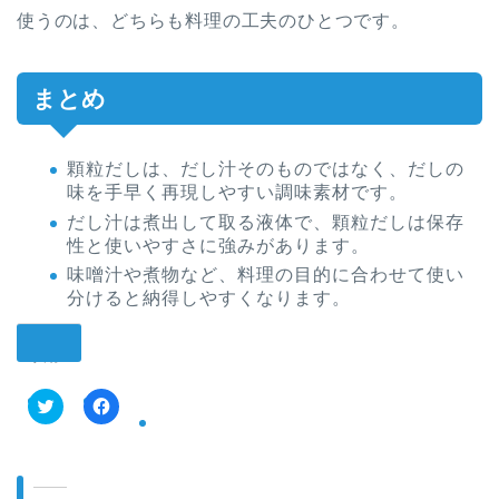
使うのは、どちらも料理の工夫のひとつです。
まとめ
顆粒だしは、だし汁そのものではなく、だしの
味を手早く再現しやすい調味素材です。
だし汁は煮出して取る液体で、顆粒だしは保存
性と使いやすさに強みがあります。
味噌汁や煮物など、料理の目的に合わせて使い
分けると納得しやすくなります。
共有:
ク
F
リ
a
ッ
c
ク
e
し
b
て
o