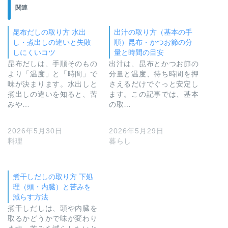
T
o
関連
w
k
i
で
t
共
t
有
昆布だしの取り方 水出
出汁の取り方（基本の手
e
す
し・煮出しの違いと失敗
順）昆布・かつお節の分
r
る
で
に
しにくいコツ
量と時間の目安
共
は
昆布だしは、手順そのもの
出汁は、昆布とかつお節の
有
ク
(
リ
より「温度」と「時間」で
分量と温度、待ち時間を押
新
ッ
味が決まります。水出しと
し
ク
さえるだけでぐっと安定し
い
し
煮出しの違いを知ると、苦
ます。この記事では、基本
ウ
て
ィ
く
みや…
の取…
ン
だ
ド
さ
ウ
い
で
(
2026年5月30日
2026年5月29日
開
新
料理
暮らし
き
し
ま
い
す
ウ
)
ィ
ン
煮干しだしの取り方 下処
ド
ウ
理（頭・内臓）と苦みを
で
開
減らす方法
き
煮干しだしは、頭や内臓を
ま
す
取るかどうかで味が変わり
)